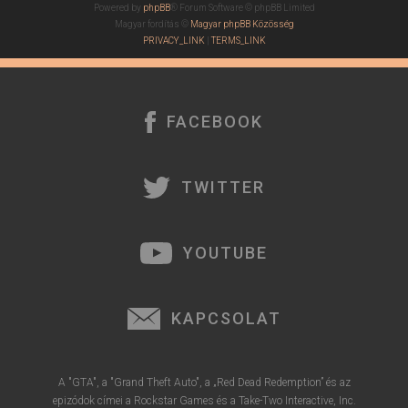
Powered by
phpBB
® Forum Software © phpBB Limited
Magyar fordítás ©
Magyar phpBB Közösség
PRIVACY_LINK
|
TERMS_LINK
FACEBOOK
TWITTER
YOUTUBE
KAPCSOLAT
A "GTA", a "Grand Theft Auto", a „Red Dead Redemption” és az
epizódok címei a Rockstar Games és a Take-Two Interactive, Inc.