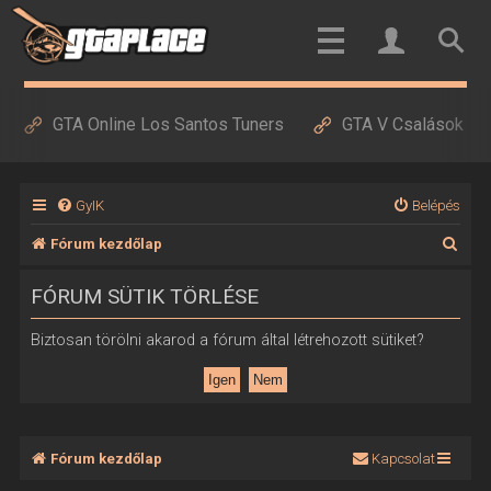
GTA Online Los Santos Tuners
GTA V Csalások
GyIK
Belépés
K
Fórum kezdőlap
e
FÓRUM SÜTIK TÖRLÉSE
r
e
Biztosan törölni akarod a fórum által létrehozott sütiket?
s
é
s
Fórum kezdőlap
Kapcsolat