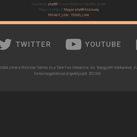
Powered by
phpBB
® Forum Software © phpBB Limited
Magyar fordítás ©
Magyar phpBB Közösség
PRIVACY_LINK
|
TERMS_LINK
TWITTER
YOUTUBE
ódok címei a Rockstar Games és a Take-Two Interactive, Inc. bejegyzett márkanevei. A
forrásmegjelöléssel engedélyezett. ©2005 -