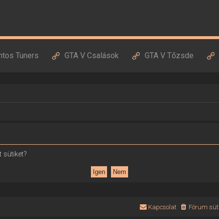
ntos Tuners
GTA V Csalások
GTA V Tőzsde
 sütiket?
Kapcsolat
Fórum süti