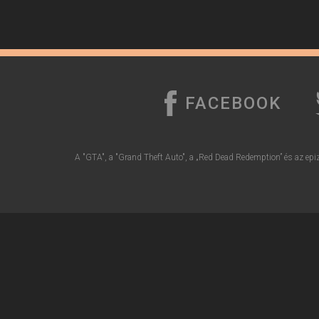
FACEBOOK
A "GTA", a "Grand Theft Auto", a „Red Dead Redemption” és az epiz