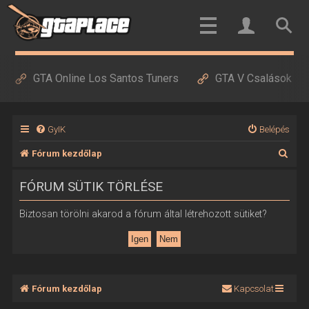
GTA Online Los Santos Tuners
GTA V Csalások
GyIK
Belépés
K
Fórum kezdőlap
e
FÓRUM SÜTIK TÖRLÉSE
r
e
Biztosan törölni akarod a fórum által létrehozott sütiket?
s
é
s
Fórum kezdőlap
Kapcsolat