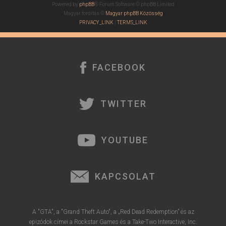
Powered by
phpBB
® Forum Software © phpBB Limited
Magyar fordítás ©
Magyar phpBB Közösség
PRIVACY_LINK
|
TERMS_LINK
FACEBOOK
TWITTER
YOUTUBE
KAPCSOLAT
A "GTA", a "Grand Theft Auto", a „Red Dead Redemption” és az
epizódok címei a Rockstar Games és a Take-Two Interactive, Inc.