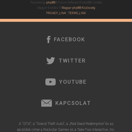
Powered by
phpBB
® Forum Software © phpBB Limited
Magyar fordítás ©
Magyar phpBB Közösség
PRIVACY_LINK
|
TERMS_LINK
FACEBOOK
TWITTER
YOUTUBE
KAPCSOLAT
A "GTA", a "Grand Theft Auto", a „Red Dead Redemption” és az
epizódok címei a Rockstar Games és a Take-Two Interactive, Inc.