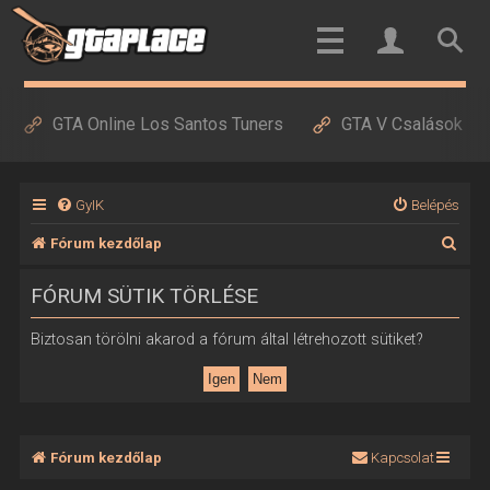
GTA Online Los Santos Tuners
GTA V Csalások
GyIK
Belépés
K
Fórum kezdőlap
e
FÓRUM SÜTIK TÖRLÉSE
r
e
Biztosan törölni akarod a fórum által létrehozott sütiket?
s
é
s
Fórum kezdőlap
Kapcsolat