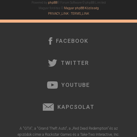
Powered by
phpBB
® Forum Software © phpBB Limited
Magyar fordítás ©
Magyar phpBB Közösség
PRIVACY_LINK
|
TERMS_LINK
FACEBOOK
TWITTER
YOUTUBE
KAPCSOLAT
A "GTA", a "Grand Theft Auto", a „Red Dead Redemption” és az
epizódok címei a Rockstar Games és a Take-Two Interactive, Inc.