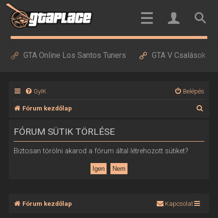
GTA Online Los Santos Tuners
GTA V Csalások
GyIK
Belépés
K
Fórum kezdőlap
e
FÓRUM SÜTIK TÖRLÉSE
r
e
Biztosan törölni akarod a fórum által létrehozott sütiket?
s
é
s
Fórum kezdőlap
Kapcsolat