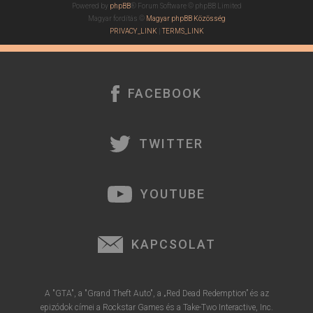
Powered by
phpBB
® Forum Software © phpBB Limited
Magyar fordítás ©
Magyar phpBB Közösség
PRIVACY_LINK
|
TERMS_LINK
FACEBOOK
TWITTER
YOUTUBE
KAPCSOLAT
A "GTA", a "Grand Theft Auto", a „Red Dead Redemption” és az
epizódok címei a Rockstar Games és a Take-Two Interactive, Inc.