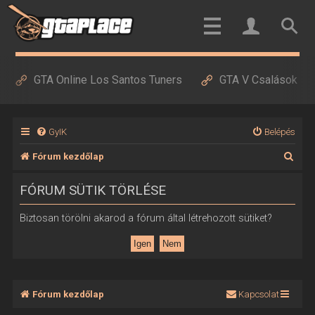
GTA Online Los Santos Tuners
GTA V Csalások
GyIK
Belépés
K
Fórum kezdőlap
e
FÓRUM SÜTIK TÖRLÉSE
r
e
Biztosan törölni akarod a fórum által létrehozott sütiket?
s
é
s
Fórum kezdőlap
Kapcsolat