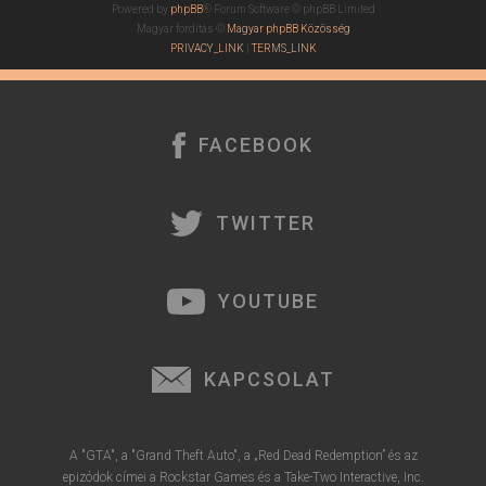
Powered by
phpBB
® Forum Software © phpBB Limited
Magyar fordítás ©
Magyar phpBB Közösség
PRIVACY_LINK
|
TERMS_LINK
FACEBOOK
TWITTER
YOUTUBE
KAPCSOLAT
A "GTA", a "Grand Theft Auto", a „Red Dead Redemption” és az
epizódok címei a Rockstar Games és a Take-Two Interactive, Inc.