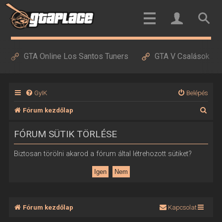
GTA Online Los Santos Tuners
GTA V Csalások
GyIK
Belépés
K
Fórum kezdőlap
e
FÓRUM SÜTIK TÖRLÉSE
r
e
Biztosan törölni akarod a fórum által létrehozott sütiket?
s
é
s
Fórum kezdőlap
Kapcsolat