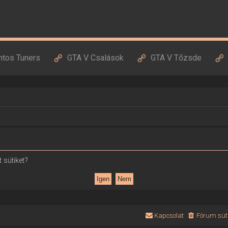
ntos Tuners
GTA V Csalások
GTA V Tőzsde
 sütiket?
Kapcsolat
Fórum süti