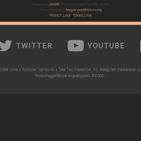
Powered by
phpBB
® Forum Software © phpBB Limited
Magyar fordítás ©
Magyar phpBB Közösség
PRIVACY_LINK
|
TERMS_LINK
TWITTER
YOUTUBE
ódok címei a Rockstar Games és a Take-Two Interactive, Inc. bejegyzett márkanevei. A
forrásmegjelöléssel engedélyezett. ©2005 -