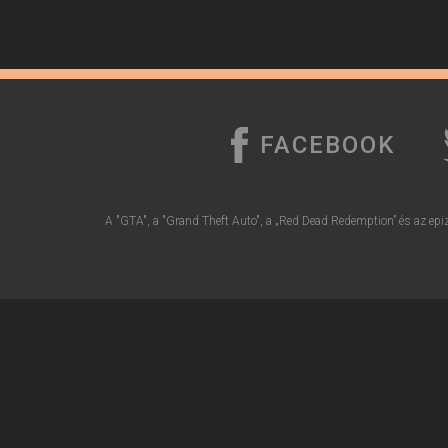
FACEBOOK
A "GTA", a "Grand Theft Auto", a „Red Dead Redemption” és az epiz