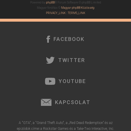
Powered by
phpBB
® Forum Software © phpBB Limited
Magyar fordítás ©
Magyar phpBB Közösség
PRIVACY_LINK
|
TERMS_LINK
FACEBOOK
TWITTER
YOUTUBE
KAPCSOLAT
A "GTA", a "Grand Theft Auto", a „Red Dead Redemption” és az
epizódok címei a Rockstar Games és a Take-Two Interactive, Inc.