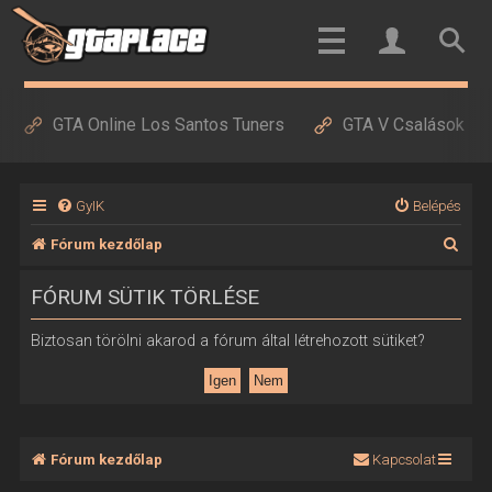
GTA Online Los Santos Tuners
GTA V Csalások
GyIK
Belépés
K
Fórum kezdőlap
e
FÓRUM SÜTIK TÖRLÉSE
r
e
Biztosan törölni akarod a fórum által létrehozott sütiket?
s
é
s
Fórum kezdőlap
Kapcsolat