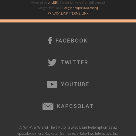
Powered by
phpBB
® Forum Software © phpBB Limited
Magyar fordítás ©
Magyar phpBB Közösség
PRIVACY_LINK
|
TERMS_LINK
FACEBOOK
TWITTER
YOUTUBE
KAPCSOLAT
A "GTA", a "Grand Theft Auto", a „Red Dead Redemption” és az
epizódok címei a Rockstar Games és a Take-Two Interactive, Inc.