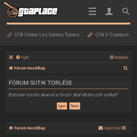
GTA Online Los Santos Tuners
GTA V Csalások
GyIK
Belépés
K
Fórum kezdőlap
e
FÓRUM SÜTIK TÖRLÉSE
r
e
Biztosan törölni akarod a fórum által létrehozott sütiket?
s
é
s
Fórum kezdőlap
Kapcsolat