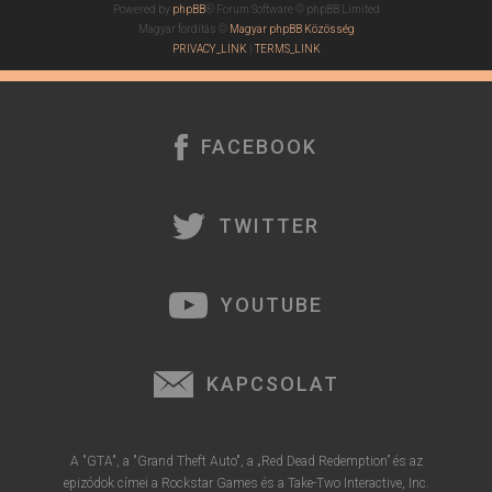
Powered by
phpBB
® Forum Software © phpBB Limited
Magyar fordítás ©
Magyar phpBB Közösség
PRIVACY_LINK
|
TERMS_LINK
FACEBOOK
TWITTER
YOUTUBE
KAPCSOLAT
A "GTA", a "Grand Theft Auto", a „Red Dead Redemption” és az
epizódok címei a Rockstar Games és a Take-Two Interactive, Inc.