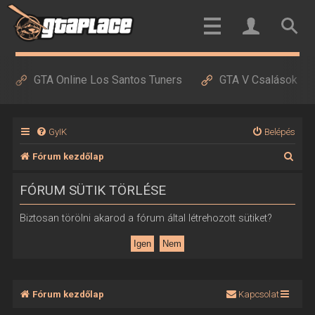
GTA Online Los Santos Tuners
GTA V Csalások
GyIK
Belépés
K
Fórum kezdőlap
e
FÓRUM SÜTIK TÖRLÉSE
r
e
Biztosan törölni akarod a fórum által létrehozott sütiket?
s
é
s
Fórum kezdőlap
Kapcsolat