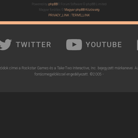
Powered by
phpBB
® Forum Software © phpBB Limited
Magyar fordítás ©
Magyar phpBB Közösség
PRIVACY_LINK
|
TERMS_LINK
TWITTER
YOUTUBE
ódok címei a Rockstar Games és a Take-Two Interactive, Inc. bejegyzett márkanevei. A
forrásmegjelöléssel engedélyezett. ©2005 -