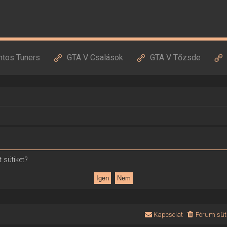
ntos Tuners
GTA V Csalások
GTA V Tőzsde
 sütiket?
Kapcsolat
Fórum süti