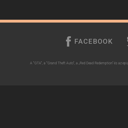
FACEBOOK
A "GTA", a "Grand Theft Auto", a „Red Dead Redemption” és az epiz