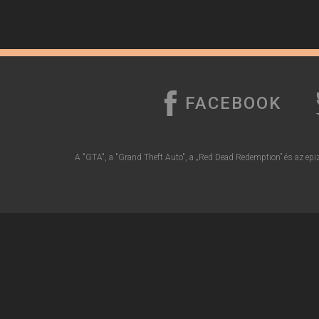
FACEBOOK
A "GTA", a "Grand Theft Auto", a „Red Dead Redemption” és az epiz