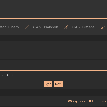
ntos Tuners
GTA V Csalások
GTA V Tőzsde
 sütiket?
Kapcsolat
Fórum süti