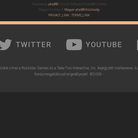
Powered by
phpBB
® Forum Software © phpBB Limited
Magyar fordítás ©
Magyar phpBB Közösség
PRIVACY_LINK
|
TERMS_LINK
TWITTER
YOUTUBE
ódok címei a Rockstar Games és a Take-Two Interactive, Inc. bejegyzett márkanevei. A
forrásmegjelöléssel engedélyezett. ©2005 -