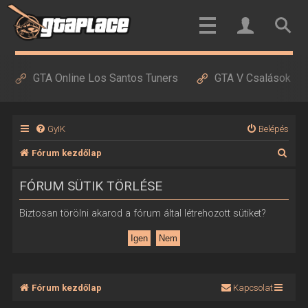
GTA Online Los Santos Tuners
GTA V Csalások
GyIK
Belépés
K
Fórum kezdőlap
e
FÓRUM SÜTIK TÖRLÉSE
r
e
Biztosan törölni akarod a fórum által létrehozott sütiket?
s
é
s
Fórum kezdőlap
Kapcsolat