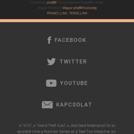
Powered by
phpBB
® Forum Software © phpBB Limited
Magyar fordítás ©
Magyar phpBB Közösség
PRIVACY_LINK
|
TERMS_LINK
FACEBOOK
TWITTER
YOUTUBE
KAPCSOLAT
A "GTA", a "Grand Theft Auto", a „Red Dead Redemption” és az
epizódok címei a Rockstar Games és a Take-Two Interactive, Inc.