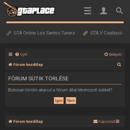
GTA Online Los Santos Tuners
GTA V Csalások
GyIK
Belépés
K
Fórum kezdőlap
e
FÓRUM SÜTIK TÖRLÉSE
r
e
Biztosan törölni akarod a fórum által létrehozott sütiket?
s
é
s
Fórum kezdőlap
Kapcsolat