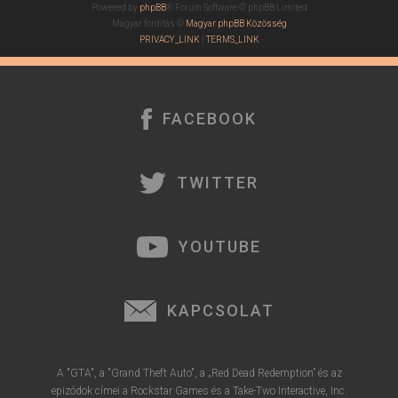
Powered by
phpBB
® Forum Software © phpBB Limited
Magyar fordítás ©
Magyar phpBB Közösség
PRIVACY_LINK
|
TERMS_LINK
FACEBOOK
TWITTER
YOUTUBE
KAPCSOLAT
A "GTA", a "Grand Theft Auto", a „Red Dead Redemption” és az
epizódok címei a Rockstar Games és a Take-Two Interactive, Inc.