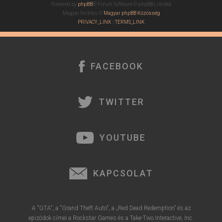
Powered by
phpBB
® Forum Software © phpBB Limited
Magyar fordítás ©
Magyar phpBB Közösség
PRIVACY_LINK
|
TERMS_LINK
FACEBOOK
TWITTER
YOUTUBE
KAPCSOLAT
A "GTA", a "Grand Theft Auto", a „Red Dead Redemption” és az
epizódok címei a Rockstar Games és a Take-Two Interactive, Inc.