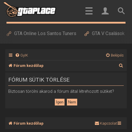
GTA Online Los Santos Tuners
GTA V Csalások
GyIK
Belépés
K
Fórum kezdőlap
e
FÓRUM SÜTIK TÖRLÉSE
r
e
Biztosan törölni akarod a fórum által létrehozott sütiket?
s
é
s
Fórum kezdőlap
Kapcsolat