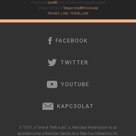
Powered by
phpBB
® Forum Software © phpBB Limited
Magyar fordítás ©
Magyar phpBB Közösség
PRIVACY_LINK
|
TERMS_LINK
FACEBOOK
TWITTER
YOUTUBE
KAPCSOLAT
A "GTA", a "Grand Theft Auto", a „Red Dead Redemption” és az
epizódok címei a Rockstar Games és a Take-Two Interactive, Inc.