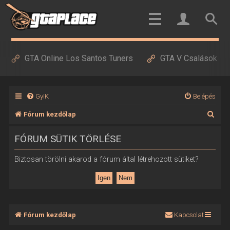
GTA Online Los Santos Tuners
GTA V Csalások
GyIK
Belépés
K
Fórum kezdőlap
e
FÓRUM SÜTIK TÖRLÉSE
r
e
Biztosan törölni akarod a fórum által létrehozott sütiket?
s
é
s
Fórum kezdőlap
Kapcsolat