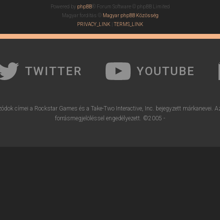
Powered by
phpBB
® Forum Software © phpBB Limited
Magyar fordítás ©
Magyar phpBB Közösség
PRIVACY_LINK
|
TERMS_LINK
TWITTER
YOUTUBE
ódok címei a Rockstar Games és a Take-Two Interactive, Inc. bejegyzett márkanevei. A
forrásmegjelöléssel engedélyezett. ©2005 -