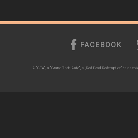
FACEBOOK
A "GTA", a "Grand Theft Auto", a „Red Dead Redemption” és az epiz