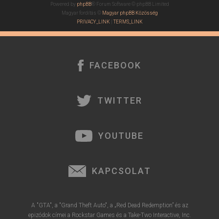
Powered by
phpBB
® Forum Software © phpBB Limited
Magyar fordítás ©
Magyar phpBB Közösség
PRIVACY_LINK
|
TERMS_LINK
FACEBOOK
TWITTER
YOUTUBE
KAPCSOLAT
A "GTA", a "Grand Theft Auto", a „Red Dead Redemption” és az
epizódok címei a Rockstar Games és a Take-Two Interactive, Inc.