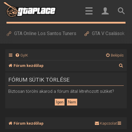
GTA Online Los Santos Tuners
GTA V Csalások
GyIK
Belépés
K
Fórum kezdőlap
e
FÓRUM SÜTIK TÖRLÉSE
r
e
Biztosan törölni akarod a fórum által létrehozott sütiket?
s
é
s
Fórum kezdőlap
Kapcsolat