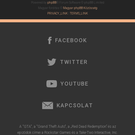
Powered by
phpBB
® Forum Software © phpBB Limited
Magyar fordítás ©
Magyar phpBB Közösség
PRIVACY_LINK
|
TERMS_LINK
FACEBOOK
TWITTER
YOUTUBE
KAPCSOLAT
A "GTA", a "Grand Theft Auto", a „Red Dead Redemption” és az
epizódok címei a Rockstar Games és a Take-Two Interactive, Inc.