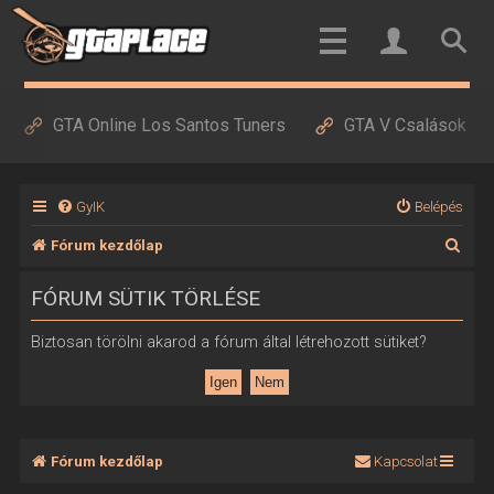
GTA Online Los Santos Tuners
GTA V Csalások
GyIK
Belépés
K
Fórum kezdőlap
e
FÓRUM SÜTIK TÖRLÉSE
r
e
Biztosan törölni akarod a fórum által létrehozott sütiket?
s
é
s
Fórum kezdőlap
Kapcsolat