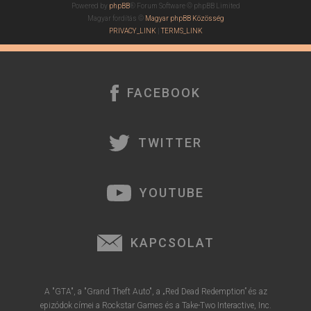
Powered by
phpBB
® Forum Software © phpBB Limited
Magyar fordítás ©
Magyar phpBB Közösség
PRIVACY_LINK
|
TERMS_LINK
FACEBOOK
TWITTER
YOUTUBE
KAPCSOLAT
A "GTA", a "Grand Theft Auto", a „Red Dead Redemption” és az
epizódok címei a Rockstar Games és a Take-Two Interactive, Inc.