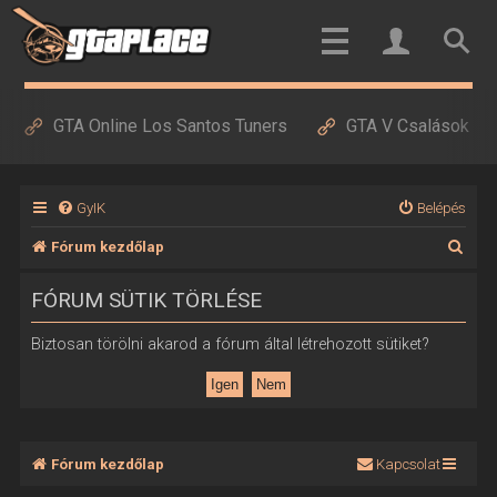
GTA Online Los Santos Tuners
GTA V Csalások
GyIK
Belépés
K
Fórum kezdőlap
e
FÓRUM SÜTIK TÖRLÉSE
r
e
Biztosan törölni akarod a fórum által létrehozott sütiket?
s
é
s
Fórum kezdőlap
Kapcsolat