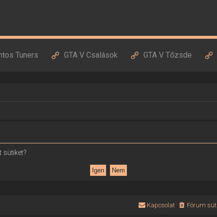
ntos Tuners
GTA V Csalások
GTA V Tőzsde
 sütiket?
Kapcsolat
Fórum süti