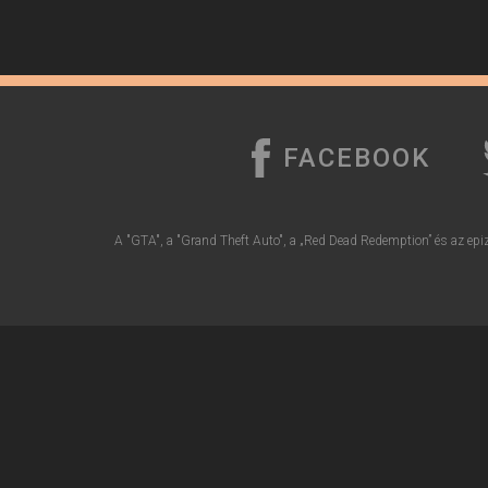
FACEBOOK
A "GTA", a "Grand Theft Auto", a „Red Dead Redemption” és az epiz