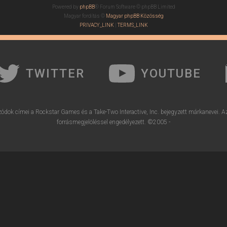
Powered by
phpBB
® Forum Software © phpBB Limited
Magyar fordítás ©
Magyar phpBB Közösség
PRIVACY_LINK
|
TERMS_LINK
TWITTER
YOUTUBE
ódok címei a Rockstar Games és a Take-Two Interactive, Inc. bejegyzett márkanevei. A
forrásmegjelöléssel engedélyezett. ©2005 -