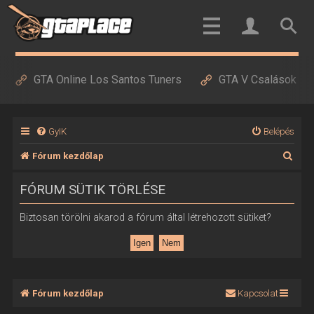
GTA Online Los Santos Tuners
GTA V Csalások
GyIK
Belépés
K
Fórum kezdőlap
e
FÓRUM SÜTIK TÖRLÉSE
r
e
Biztosan törölni akarod a fórum által létrehozott sütiket?
s
é
s
Fórum kezdőlap
Kapcsolat