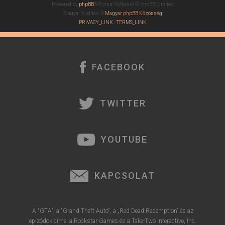
Powered by
phpBB
® Forum Software © phpBB Limited
Magyar fordítás ©
Magyar phpBB Közösség
PRIVACY_LINK
|
TERMS_LINK
FACEBOOK
TWITTER
YOUTUBE
KAPCSOLAT
A "GTA", a "Grand Theft Auto", a „Red Dead Redemption” és az
epizódok címei a Rockstar Games és a Take-Two Interactive, Inc.