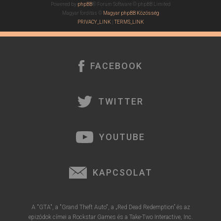
Powered by
phpBB
® Forum Software © phpBB Limited
Magyar fordítás ©
Magyar phpBB Közösség
PRIVACY_LINK
|
TERMS_LINK
FACEBOOK
TWITTER
YOUTUBE
KAPCSOLAT
A "GTA", a "Grand Theft Auto", a „Red Dead Redemption” és az
epizódok címei a Rockstar Games és a Take-Two Interactive, Inc.