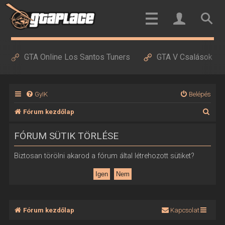
GTA Online Los Santos Tuners
GTA V Csalások
GyIK
Belépés
K
Fórum kezdőlap
e
FÓRUM SÜTIK TÖRLÉSE
r
e
Biztosan törölni akarod a fórum által létrehozott sütiket?
s
é
s
Fórum kezdőlap
Kapcsolat