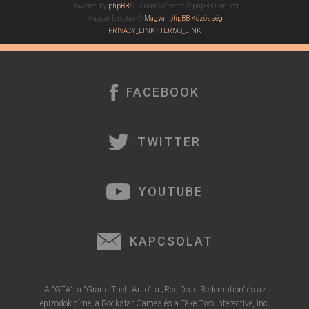
Powered by
phpBB
® Forum Software © phpBB Limited
Magyar fordítás ©
Magyar phpBB Közösség
PRIVACY_LINK
|
TERMS_LINK
FACEBOOK
TWITTER
YOUTUBE
KAPCSOLAT
A "GTA", a "Grand Theft Auto", a „Red Dead Redemption” és az
epizódok címei a Rockstar Games és a Take-Two Interactive, Inc.