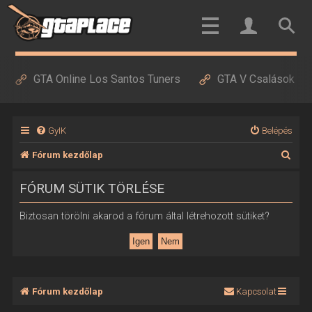
GTA Online Los Santos Tuners
GTA V Csalások
GyIK
Belépés
K
Fórum kezdőlap
e
FÓRUM SÜTIK TÖRLÉSE
r
e
Biztosan törölni akarod a fórum által létrehozott sütiket?
s
é
s
Fórum kezdőlap
Kapcsolat