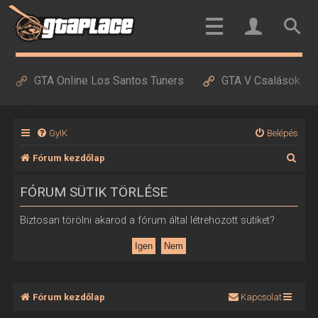
GTA Online Los Santos Tuners
GTA V Csalások
GyIK
Belépés
K
Fórum kezdőlap
e
FÓRUM SÜTIK TÖRLÉSE
r
e
Biztosan törölni akarod a fórum által létrehozott sütiket?
s
é
s
Fórum kezdőlap
Kapcsolat