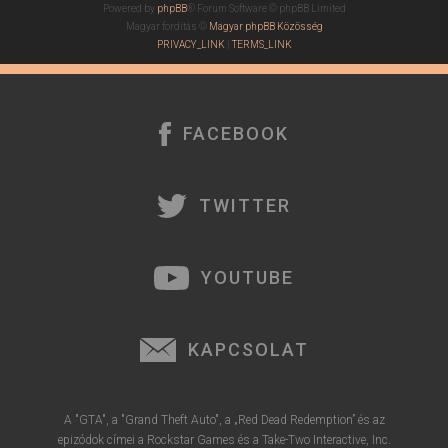
Powered by
phpBB
® Forum Software © phpBB Limited
Magyar fordítás ©
Magyar phpBB Közösség
PRIVACY_LINK
|
TERMS_LINK
FACEBOOK
TWITTER
YOUTUBE
KAPCSOLAT
A "GTA", a "Grand Theft Auto", a „Red Dead Redemption” és az
epizódok címei a Rockstar Games és a Take-Two Interactive, Inc.