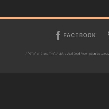
FACEBOOK
A "GTA", a "Grand Theft Auto", a „Red Dead Redemption” és az epiz