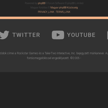
Powered by
phpBB
® Forum Software © phpBB Limited
Magyar fordítás ©
Magyar phpBB Közösség
PRIVACY_LINK
|
TERMS_LINK
TWITTER
YOUTUBE
ódok címei a Rockstar Games és a Take-Two Interactive, Inc. bejegyzett márkanevei. A
forrásmegjelöléssel engedélyezett. ©2005 -