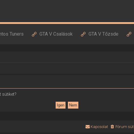
ntos Tuners
GTA V Csalások
GTA V Tőzsde
 sütiket?
Kapcsolat
Fórum süti