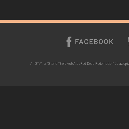
FACEBOOK
A "GTA", a "Grand Theft Auto", a „Red Dead Redemption” és az epiz