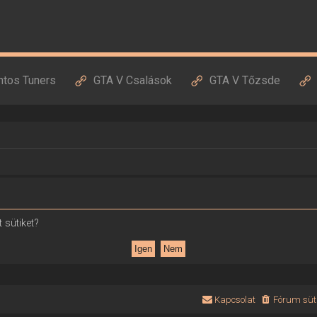
ntos Tuners
GTA V Csalások
GTA V Tőzsde
 sütiket?
Kapcsolat
Fórum süti