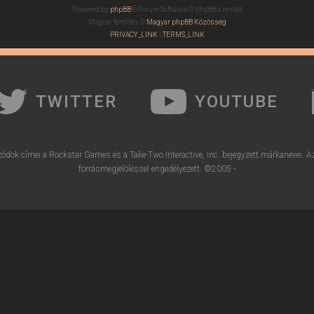
Powered by
phpBB
® Forum Software © phpBB Limited
Magyar fordítás ©
Magyar phpBB Közösség
PRIVACY_LINK
|
TERMS_LINK
TWITTER
YOUTUBE
ódok címei a Rockstar Games és a Take-Two Interactive, Inc. bejegyzett márkanevei. A
forrásmegjelöléssel engedélyezett. ©2005 -