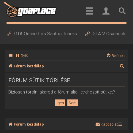
GTA Online Los Santos Tuners
GTA V Csalások
GyIK
Belépés
K
Fórum kezdőlap
e
FÓRUM SÜTIK TÖRLÉSE
r
e
Biztosan törölni akarod a fórum által létrehozott sütiket?
s
é
s
Fórum kezdőlap
Kapcsolat