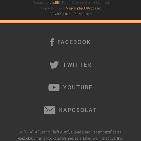
Powered by
phpBB
® Forum Software © phpBB Limited
Magyar fordítás ©
Magyar phpBB Közösség
PRIVACY_LINK
|
TERMS_LINK
FACEBOOK
TWITTER
YOUTUBE
KAPCSOLAT
A "GTA", a "Grand Theft Auto", a „Red Dead Redemption” és az
epizódok címei a Rockstar Games és a Take-Two Interactive, Inc.