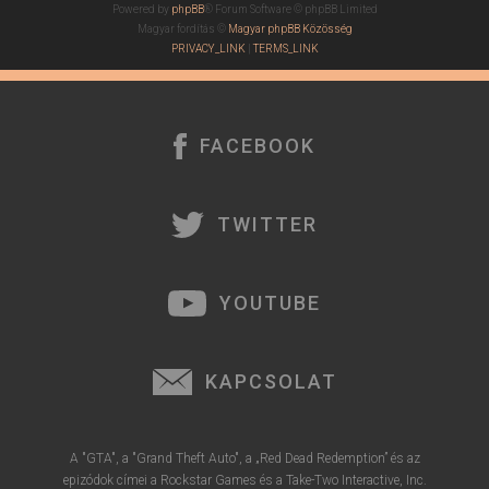
Powered by
phpBB
® Forum Software © phpBB Limited
Magyar fordítás ©
Magyar phpBB Közösség
PRIVACY_LINK
|
TERMS_LINK
FACEBOOK
TWITTER
YOUTUBE
KAPCSOLAT
A "GTA", a "Grand Theft Auto", a „Red Dead Redemption” és az
epizódok címei a Rockstar Games és a Take-Two Interactive, Inc.