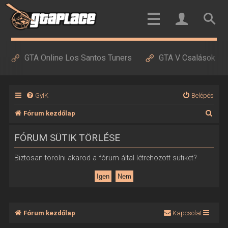
GTA Online Los Santos Tuners
GTA V Csalások
GyIK
Belépés
K
Fórum kezdőlap
e
FÓRUM SÜTIK TÖRLÉSE
r
e
Biztosan törölni akarod a fórum által létrehozott sütiket?
s
é
s
Fórum kezdőlap
Kapcsolat