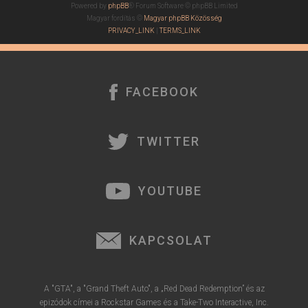
Powered by
phpBB
® Forum Software © phpBB Limited
Magyar fordítás ©
Magyar phpBB Közösség
PRIVACY_LINK
|
TERMS_LINK
FACEBOOK
TWITTER
YOUTUBE
KAPCSOLAT
A "GTA", a "Grand Theft Auto", a „Red Dead Redemption” és az
epizódok címei a Rockstar Games és a Take-Two Interactive, Inc.