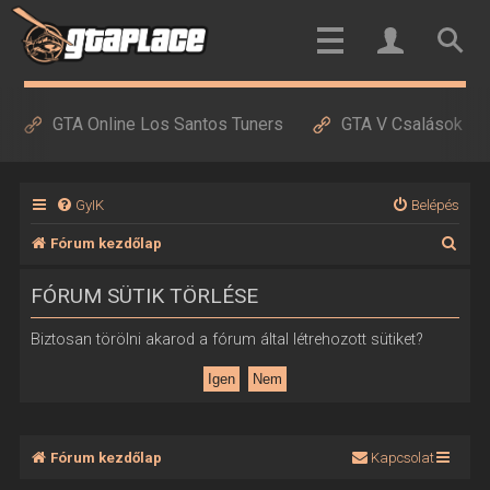
GTA Online Los Santos Tuners
GTA V Csalások
GyIK
Belépés
K
Fórum kezdőlap
e
FÓRUM SÜTIK TÖRLÉSE
r
e
Biztosan törölni akarod a fórum által létrehozott sütiket?
s
é
s
Fórum kezdőlap
Kapcsolat