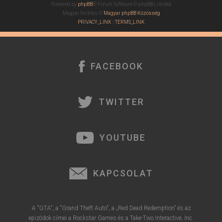
Powered by
phpBB
® Forum Software © phpBB Limited
Magyar fordítás ©
Magyar phpBB Közösség
PRIVACY_LINK
|
TERMS_LINK
FACEBOOK
TWITTER
YOUTUBE
KAPCSOLAT
A "GTA", a "Grand Theft Auto", a „Red Dead Redemption” és az
epizódok címei a Rockstar Games és a Take-Two Interactive, Inc.