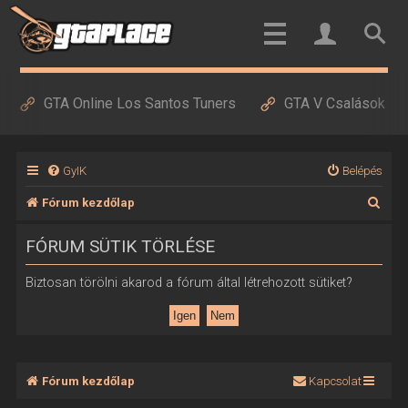
GTA Online Los Santos Tuners
GTA V Csalások
GyIK
Belépés
K
Fórum kezdőlap
e
FÓRUM SÜTIK TÖRLÉSE
r
e
Biztosan törölni akarod a fórum által létrehozott sütiket?
s
é
s
Fórum kezdőlap
Kapcsolat