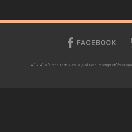
FACEBOOK
A "GTA", a "Grand Theft Auto", a „Red Dead Redemption” és az epiz