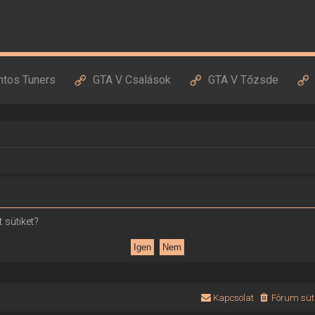
ntos Tuners
GTA V Csalások
GTA V Tőzsde
 sütiket?
Kapcsolat
Fórum süti