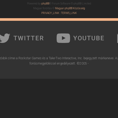
Powered by
phpBB
® Forum Software © phpBB Limited
Magyar fordítás ©
Magyar phpBB Közösség
PRIVACY_LINK
|
TERMS_LINK
TWITTER
YOUTUBE
ódok címei a Rockstar Games és a Take-Two Interactive, Inc. bejegyzett márkanevei. A
forrásmegjelöléssel engedélyezett. ©2005 -