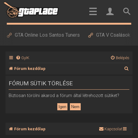
GTA Online Los Santos Tuners
GTA V Csalások
GyIK
Belépés
K
Fórum kezdőlap
e
FÓRUM SÜTIK TÖRLÉSE
r
e
Biztosan törölni akarod a fórum által létrehozott sütiket?
s
é
s
Fórum kezdőlap
Kapcsolat