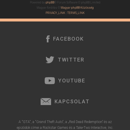
Powered by
phpBB
® Forum Software © phpBB Limited
Magyar fordítás ©
Magyar phpBB Közösség
PRIVACY_LINK
|
TERMS_LINK
FACEBOOK
TWITTER
YOUTUBE
KAPCSOLAT
A "GTA", a "Grand Theft Auto", a „Red Dead Redemption” és az
epizódok címei a Rockstar Games és a Take-Two Interactive, Inc.