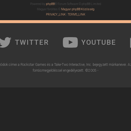
Powered by
phpBB
® Forum Software © phpBB Limited
Magyar fordítás ©
Magyar phpBB Közösség
PRIVACY_LINK
|
TERMS_LINK
TWITTER
YOUTUBE
ódok címei a Rockstar Games és a Take-Two Interactive, Inc. bejegyzett márkanevei. A
forrásmegjelöléssel engedélyezett. ©2005 -