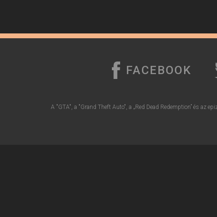
FACEBOOK
A "GTA", a "Grand Theft Auto", a „Red Dead Redemption” és az epiz