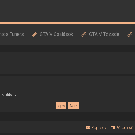
ntos Tuners
GTA V Csalások
GTA V Tőzsde
 sütiket?
Kapcsolat
Fórum süti