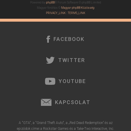
Powered by
phpBB
® Forum Software © phpBB Limited
Magyar fordítás ©
Magyar phpBB Közösség
PRIVACY_LINK
|
TERMS_LINK
FACEBOOK
TWITTER
YOUTUBE
KAPCSOLAT
A "GTA", a "Grand Theft Auto", a „Red Dead Redemption” és az
epizódok címei a Rockstar Games és a Take-Two Interactive, Inc.