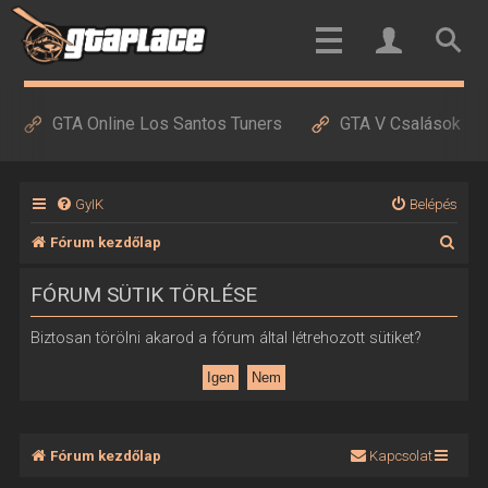
GTA Online Los Santos Tuners
GTA V Csalások
GyIK
Belépés
K
Fórum kezdőlap
e
FÓRUM SÜTIK TÖRLÉSE
r
e
Biztosan törölni akarod a fórum által létrehozott sütiket?
s
é
s
Fórum kezdőlap
Kapcsolat