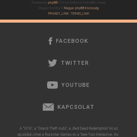
Powered by
phpBB
® Forum Software © phpBB Limited
Magyar fordítás ©
Magyar phpBB Közösség
PRIVACY_LINK
|
TERMS_LINK
FACEBOOK
TWITTER
YOUTUBE
KAPCSOLAT
A "GTA", a "Grand Theft Auto", a „Red Dead Redemption” és az
epizódok címei a Rockstar Games és a Take-Two Interactive, Inc.