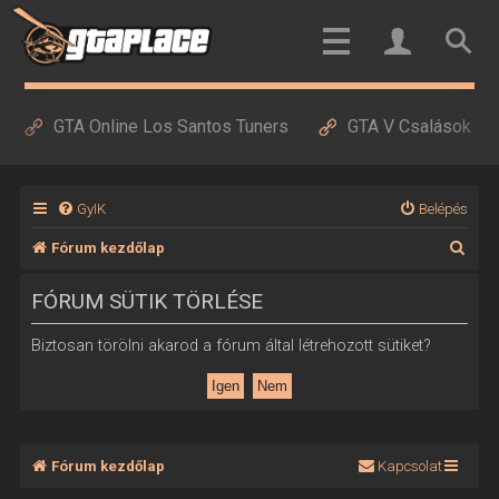
GTA Online Los Santos Tuners
GTA V Csalások
GyIK
Belépés
K
Fórum kezdőlap
e
FÓRUM SÜTIK TÖRLÉSE
r
e
Biztosan törölni akarod a fórum által létrehozott sütiket?
s
é
s
Fórum kezdőlap
Kapcsolat