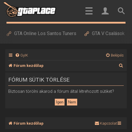
GTA Online Los Santos Tuners
GTA V Csalások
GyIK
Belépés
K
Fórum kezdőlap
e
FÓRUM SÜTIK TÖRLÉSE
r
e
Biztosan törölni akarod a fórum által létrehozott sütiket?
s
é
s
Fórum kezdőlap
Kapcsolat