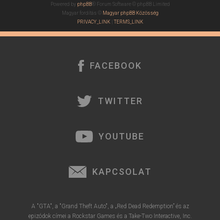
Powered by
phpBB
® Forum Software © phpBB Limited
Magyar fordítás ©
Magyar phpBB Közösség
PRIVACY_LINK
|
TERMS_LINK
FACEBOOK
TWITTER
YOUTUBE
KAPCSOLAT
A "GTA", a "Grand Theft Auto", a „Red Dead Redemption” és az
epizódok címei a Rockstar Games és a Take-Two Interactive, Inc.