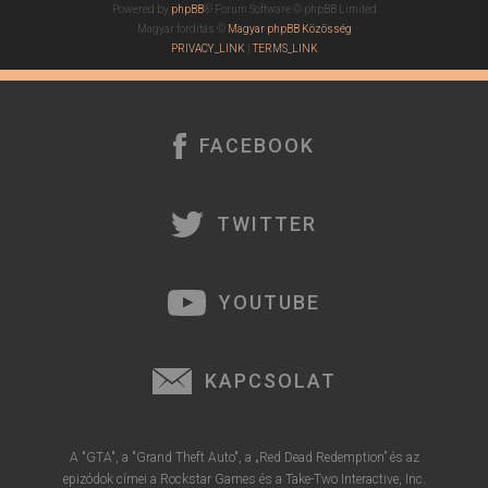
Powered by
phpBB
® Forum Software © phpBB Limited
Magyar fordítás ©
Magyar phpBB Közösség
PRIVACY_LINK
|
TERMS_LINK
FACEBOOK
TWITTER
YOUTUBE
KAPCSOLAT
A "GTA", a "Grand Theft Auto", a „Red Dead Redemption” és az
epizódok címei a Rockstar Games és a Take-Two Interactive, Inc.