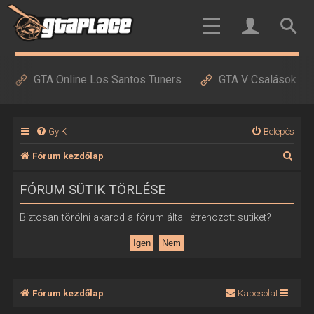
GTA Online Los Santos Tuners
GTA V Csalások
GyIK
Belépés
K
Fórum kezdőlap
e
FÓRUM SÜTIK TÖRLÉSE
r
e
Biztosan törölni akarod a fórum által létrehozott sütiket?
s
é
s
Fórum kezdőlap
Kapcsolat