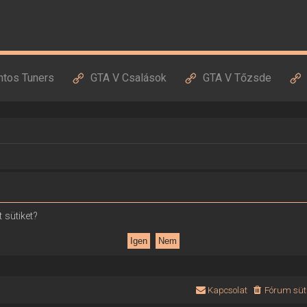
ntos Tuners
GTA V Csalások
GTA V Tőzsde
 sütiket?
Kapcsolat
Fórum süti