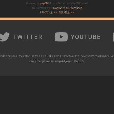
Powered by
phpBB
® Forum Software © phpBB Limited
Magyar fordítás ©
Magyar phpBB Közösség
PRIVACY_LINK
|
TERMS_LINK
TWITTER
YOUTUBE
ódok címei a Rockstar Games és a Take-Two Interactive, Inc. bejegyzett márkanevei. A
forrásmegjelöléssel engedélyezett. ©2005 -