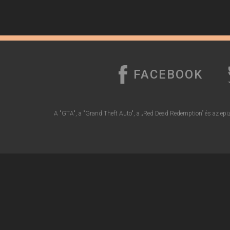
FACEBOOK
A "GTA", a "Grand Theft Auto", a „Red Dead Redemption” és az epiz