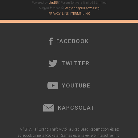
Powered by
phpBB
® Forum Software © phpBB Limited
Magyar fordítás ©
Magyar phpBB Közösség
PRIVACY_LINK
|
TERMS_LINK
FACEBOOK
TWITTER
YOUTUBE
KAPCSOLAT
A "GTA", a "Grand Theft Auto", a „Red Dead Redemption” és az
epizódok címei a Rockstar Games és a Take-Two Interactive, Inc.