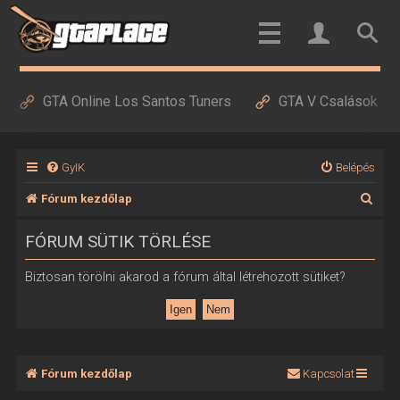
GTA Online Los Santos Tuners
GTA V Csalások
GyIK
Belépés
K
Fórum kezdőlap
e
FÓRUM SÜTIK TÖRLÉSE
r
e
Biztosan törölni akarod a fórum által létrehozott sütiket?
s
é
s
Fórum kezdőlap
Kapcsolat