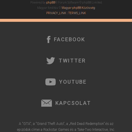
Powered by
phpBB
® Forum Software © phpBB Limited
Magyar fordítás ©
Magyar phpBB Közösség
PRIVACY_LINK
|
TERMS_LINK
FACEBOOK
TWITTER
YOUTUBE
KAPCSOLAT
A "GTA", a "Grand Theft Auto", a „Red Dead Redemption” és az
epizódok címei a Rockstar Games és a Take-Two Interactive, Inc.