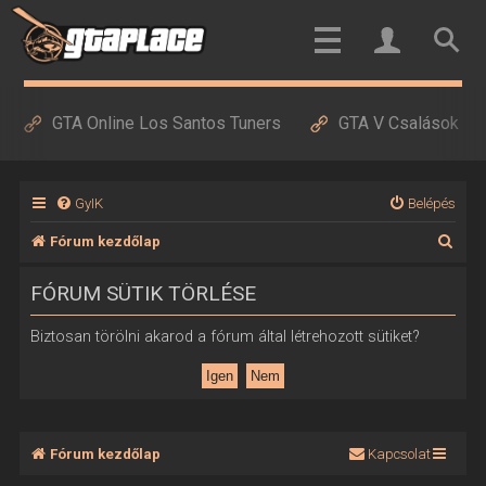
GTA Online Los Santos Tuners
GTA V Csalások
GyIK
Belépés
K
Fórum kezdőlap
e
FÓRUM SÜTIK TÖRLÉSE
r
e
Biztosan törölni akarod a fórum által létrehozott sütiket?
s
é
s
Fórum kezdőlap
Kapcsolat