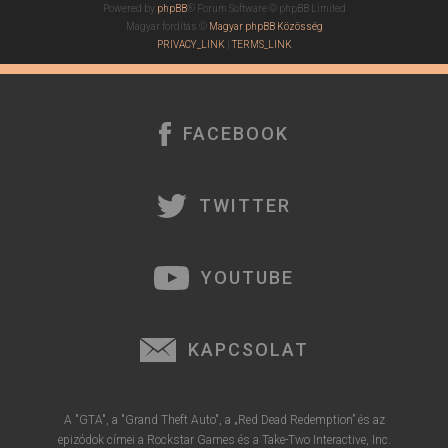
Powered by
phpBB
® Forum Software © phpBB Limited
Magyar fordítás ©
Magyar phpBB Közösség
PRIVACY_LINK
|
TERMS_LINK
FACEBOOK
TWITTER
YOUTUBE
KAPCSOLAT
A "GTA", a "Grand Theft Auto", a „Red Dead Redemption” és az
epizódok címei a Rockstar Games és a Take-Two Interactive, Inc.