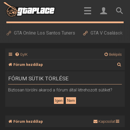
GTA Online Los Santos Tuners
GTA V Csalások
GyIK
Belépés
K
Fórum kezdőlap
e
FÓRUM SÜTIK TÖRLÉSE
r
e
Biztosan törölni akarod a fórum által létrehozott sütiket?
s
é
s
Fórum kezdőlap
Kapcsolat