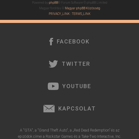
Powered by
phpBB
® Forum Software © phpBB Limited
Magyar fordítás ©
Magyar phpBB Közösség
PRIVACY_LINK
|
TERMS_LINK
FACEBOOK
TWITTER
YOUTUBE
KAPCSOLAT
A "GTA", a "Grand Theft Auto", a „Red Dead Redemption” és az
epizódok címei a Rockstar Games és a Take-Two Interactive, Inc.