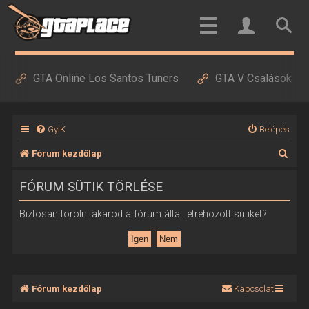
GTA Online Los Santos Tuners
GTA V Csalások
GyIK
Belépés
K
Fórum kezdőlap
e
FÓRUM SÜTIK TÖRLÉSE
r
e
Biztosan törölni akarod a fórum által létrehozott sütiket?
s
é
s
Fórum kezdőlap
Kapcsolat