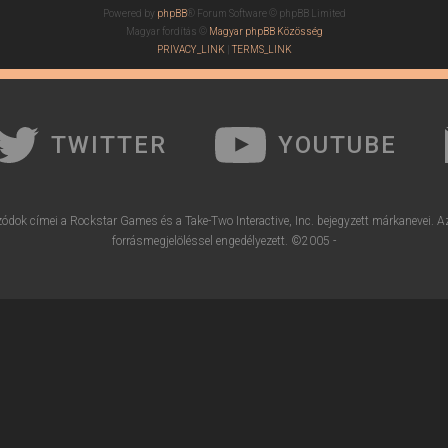
Powered by
phpBB
® Forum Software © phpBB Limited
Magyar fordítás ©
Magyar phpBB Közösség
PRIVACY_LINK
|
TERMS_LINK
TWITTER
YOUTUBE
ódok címei a Rockstar Games és a Take-Two Interactive, Inc. bejegyzett márkanevei. A
forrásmegjelöléssel engedélyezett. ©2005 -