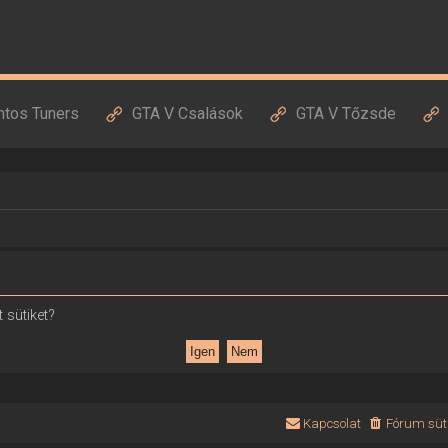
ntos Tuners
GTA V Csalások
GTA V Tőzsde
 sütiket?
Kapcsolat
Fórum süti