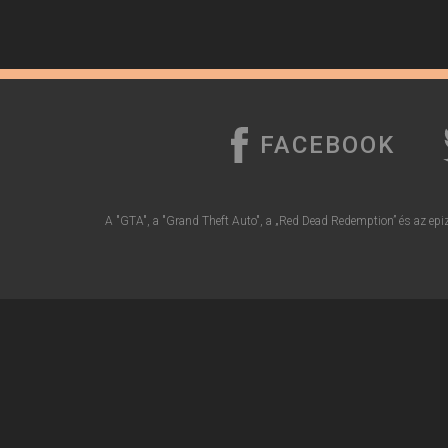
FACEBOOK
A "GTA", a "Grand Theft Auto", a „Red Dead Redemption” és az epiz