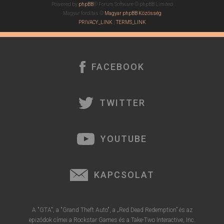
Powered by
phpBB
® Forum Software © phpBB Limited
Magyar fordítás ©
Magyar phpBB Közösség
PRIVACY_LINK
|
TERMS_LINK
FACEBOOK
TWITTER
YOUTUBE
KAPCSOLAT
A "GTA", a "Grand Theft Auto", a „Red Dead Redemption” és az
epizódok címei a Rockstar Games és a Take-Two Interactive, Inc.