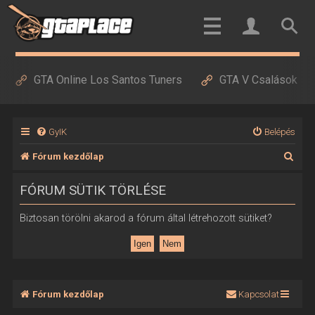
GTA Online Los Santos Tuners
GTA V Csalások
GyIK
Belépés
K
Fórum kezdőlap
e
FÓRUM SÜTIK TÖRLÉSE
r
e
Biztosan törölni akarod a fórum által létrehozott sütiket?
s
é
s
Fórum kezdőlap
Kapcsolat