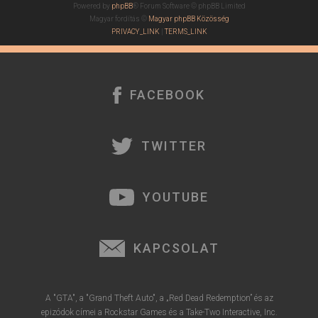
Powered by
phpBB
® Forum Software © phpBB Limited
Magyar fordítás ©
Magyar phpBB Közösség
PRIVACY_LINK
|
TERMS_LINK
FACEBOOK
TWITTER
YOUTUBE
KAPCSOLAT
A "GTA", a "Grand Theft Auto", a „Red Dead Redemption” és az
epizódok címei a Rockstar Games és a Take-Two Interactive, Inc.