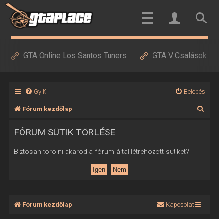
GTA Online Los Santos Tuners
GTA V Csalások
GyIK
Belépés
K
Fórum kezdőlap
e
FÓRUM SÜTIK TÖRLÉSE
r
e
Biztosan törölni akarod a fórum által létrehozott sütiket?
s
é
s
Fórum kezdőlap
Kapcsolat