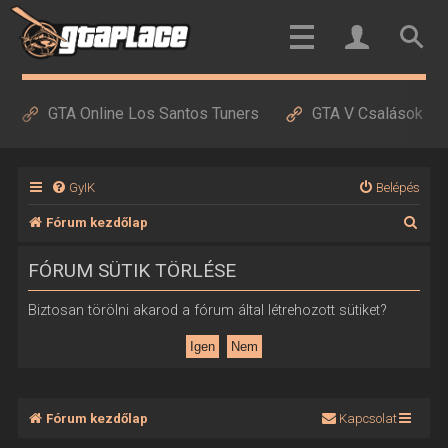
GTA Online Los Santos Tuners
GTA V Csalások
GyIK
Belépés
K
Fórum kezdőlap
e
FÓRUM SÜTIK TÖRLÉSE
r
e
Biztosan törölni akarod a fórum által létrehozott sütiket?
s
é
s
Fórum kezdőlap
Kapcsolat