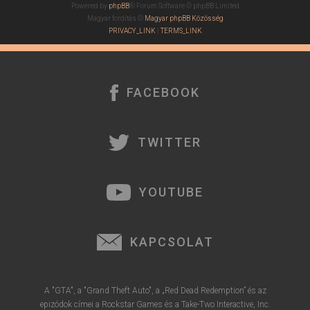
Powered by
phpBB
® Forum Software © phpBB Limited
Magyar fordítás ©
Magyar phpBB Közösség
PRIVACY_LINK
|
TERMS_LINK
FACEBOOK
TWITTER
YOUTUBE
KAPCSOLAT
A "GTA", a "Grand Theft Auto", a „Red Dead Redemption” és az
epizódok címei a Rockstar Games és a Take-Two Interactive, Inc.