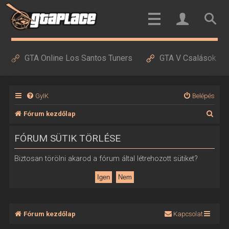
GTA Online Los Santos Tuners
GTA V Csalások
GyIK
Belépés
K
Fórum kezdőlap
e
FÓRUM SÜTIK TÖRLÉSE
r
e
Biztosan törölni akarod a fórum által létrehozott sütiket?
s
é
s
Fórum kezdőlap
Kapcsolat