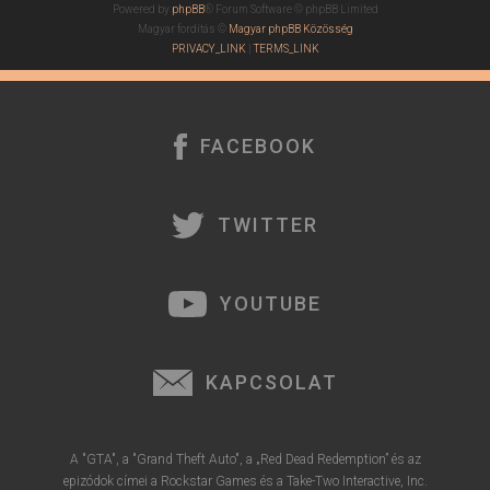
Powered by
phpBB
® Forum Software © phpBB Limited
Magyar fordítás ©
Magyar phpBB Közösség
PRIVACY_LINK
|
TERMS_LINK
FACEBOOK
TWITTER
YOUTUBE
KAPCSOLAT
A "GTA", a "Grand Theft Auto", a „Red Dead Redemption” és az
epizódok címei a Rockstar Games és a Take-Two Interactive, Inc.