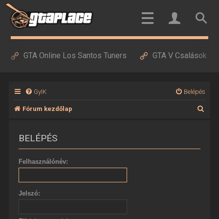
GTA Online Los Santos Tuners
GTA V Csalások
GyIK
Belépés
K
Fórum kezdőlap
e
BELÉPÉS
r
e
Felhasználónév:
s
é
Jelszó:
s