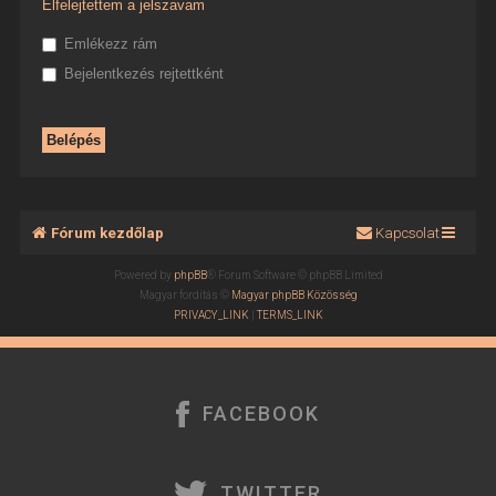
Elfelejtettem a jelszavam
Emlékezz rám
Bejelentkezés rejtettként
Fórum kezdőlap
Kapcsolat
Powered by
phpBB
® Forum Software © phpBB Limited
Magyar fordítás ©
Magyar phpBB Közösség
PRIVACY_LINK
|
TERMS_LINK
FACEBOOK
TWITTER